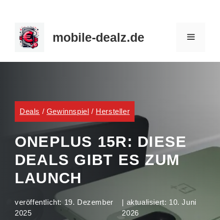
Zum
Inhalt
mobile-dealz.de
springen
MENÜ
Deals
/
Gewinnspiel
/
Hersteller
ONEPLUS 15R: DIESE
DEALS GIBT ES ZUM
LAUNCH
veröffentlicht:
19. Dezember
| aktualisiert:
10. Juni
2025
2026