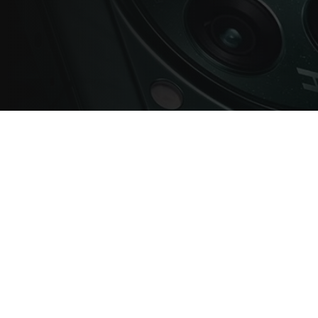
News
/
Handy Flat
/
Hersteller
/
Smartphones
11. März 2026