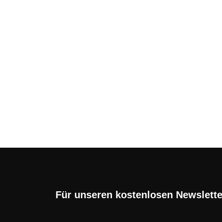
OnePlus Handy Flat im 
Verträge hier finden!
Die Smartphones von OnePlus findet man 
...
Für unseren kostenlosen Newslett