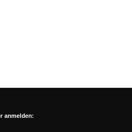
Tarifvergleich: die besten
aktuell fast gar nicht mehr in den Angeboten mit
er anmelden: