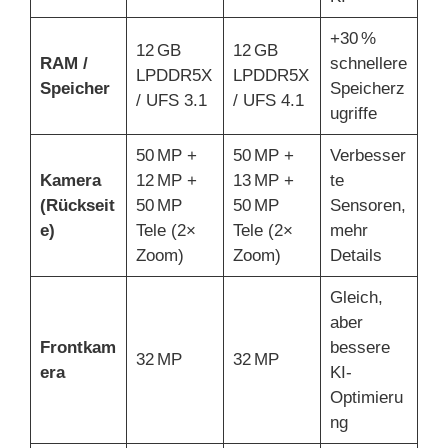
+30 %
12 GB
12 GB
RAM /
schnellere
LPDDR5X
LPDDR5X
Speicher
Speicherz
/ UFS 3.1
/ UFS 4.1
ugriffe
50 MP +
50 MP +
Verbesser
Kamera
12 MP +
13 MP +
te
(Rückseit
50 MP
50 MP
Sensoren,
e)
Tele (2×
Tele (2×
mehr
Zoom)
Zoom)
Details
Gleich,
aber
Frontkam
bessere
32 MP
32 MP
era
KI-
Optimieru
ng