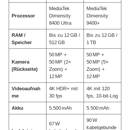
MediaTek
MediaTek
Prozessor
Dimensity
Dimensity
8400 Ultra
9400+
RAM /
Bis zu 12 GB /
Bis zu 12 GB /
Speicher
512 GB
1 TB
50 MP +
50 MP +
Kamera
50 MP (2×
50 MP (5×
(Rückseite)
Zoom) +
Zoom) +
12 MP
12 MP
Videoaufnah
4K HDR+ mit
4K mit 120
me
30 fps
fps, 10-bit-Log
Akku
5.500 mAh
5.500 mAh
90 W
67 W
kabelgebunde