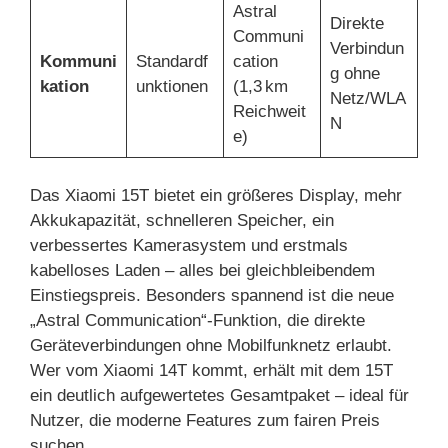
Astral
Direkte
Communi
Verbindun
Kommuni
Standardf
cation
g ohne
kation
unktionen
(1,3 km
Netz/WLA
Reichweit
N
e)
Das Xiaomi 15T bietet ein größeres Display, mehr
Akkukapazität, schnelleren Speicher, ein
verbessertes Kamerasystem und erstmals
kabelloses Laden – alles bei gleichbleibendem
Einstiegspreis. Besonders spannend ist die neue
„Astral Communication“-Funktion, die direkte
Geräteverbindungen ohne Mobilfunknetz erlaubt.
Wer vom Xiaomi 14T kommt, erhält mit dem 15T
ein deutlich aufgewertetes Gesamtpaket – ideal für
Nutzer, die moderne Features zum fairen Preis
suchen.