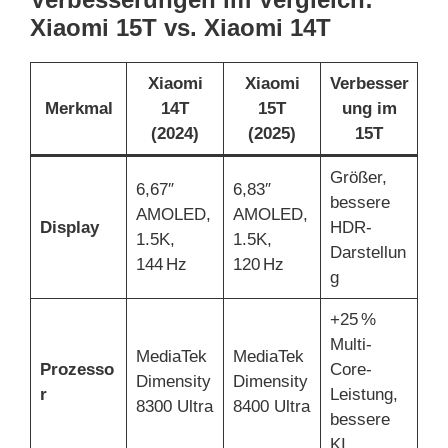
Xiaomi 15T vs. Xiaomi 14T
Xiaomi
Xiaomi
Verbesser
Merkmal
14T
15T
ung im
(2024)
(2025)
15T
Größer,
6,67″
6,83″
bessere
AMOLED,
AMOLED,
Display
HDR-
1.5K,
1.5K,
Darstellun
144 Hz
120 Hz
g
+25 %
Multi-
MediaTek
MediaTek
Prozesso
Core-
Dimensity
Dimensity
r
Leistung,
8300 Ultra
8400 Ultra
bessere
KI