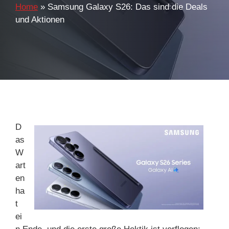
Home
»
Samsung Galaxy S26: Das sind die Deals
und Aktionen
D
as
W
art
en
ha
t
ei