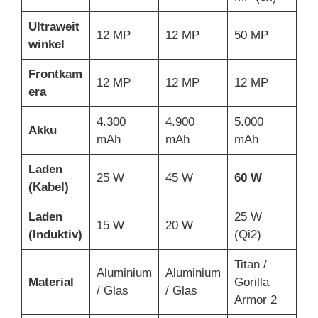
Ultraweit
12 MP
12 MP
50 MP
winkel
Frontkam
12 MP
12 MP
12 MP
era
4.300
4.900
5.000
Akku
mAh
mAh
mAh
Laden
25 W
45 W
60 W
(Kabel)
Laden
25 W
15 W
20 W
(Induktiv)
(Qi2)
Titan /
Aluminium
Aluminium
Material
Gorilla
/ Glas
/ Glas
Armor 2