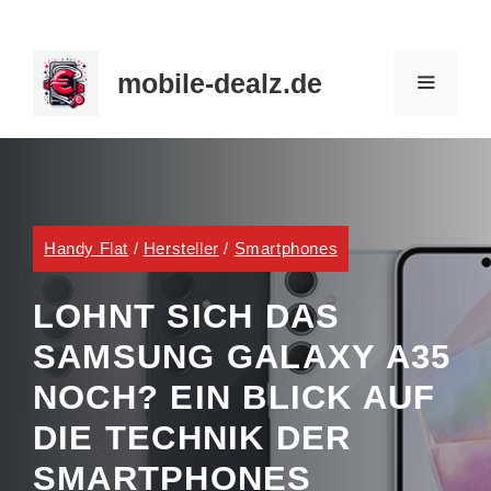
Zum
Inhalt
mobile-dealz.de
springen
MENÜ
Handy Flat
/
Hersteller
/
Smartphones
LOHNT SICH DAS
SAMSUNG GALAXY A35
NOCH? EIN BLICK AUF
DIE TECHNIK DER
SMARTPHONES