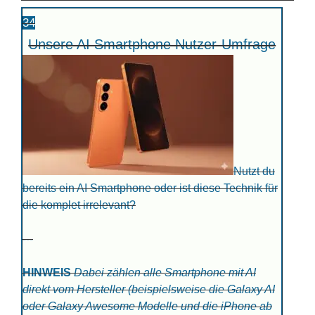
34
Unsere AI Smartphone Nutzer-Umfrage
Nutzt du
bereits ein AI Smartphone oder ist diese Technik für
die komplet irrelevant?
---
HINWEIS
Dabei zählen alle Smartphone mit AI
direkt vom Hersteller (beispielsweise die Galaxy AI
oder Galaxy Awesome Modelle und die iPhone ab