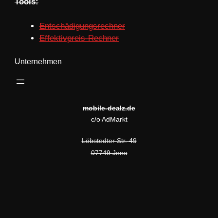
Tools:
Entschädigungsrechner
Effektivpreis-Rechner
Unternehmen
mobile-dealz.de
c/o AdMarkt
Löbstedter Str. 49
07749 Jena