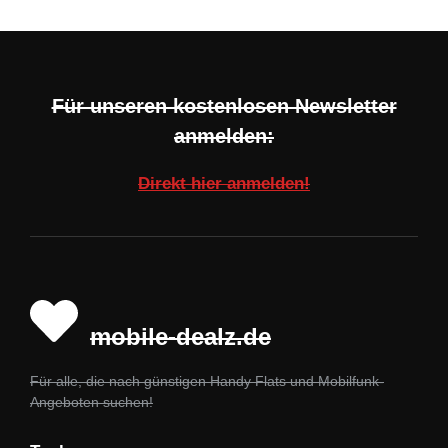
Für unseren kostenlosen Newsletter
anmelden:
Direkt hier anmelden!
mobile-dealz.de
Für alle, die nach günstigen Handy Flats und Mobilfunk-
Angeboten suchen!