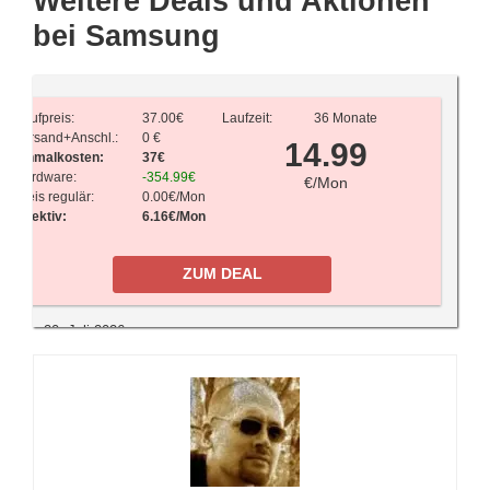
Weitere Deals und Aktionen
bei Samsung
Kaufpreis:
37.00€
Laufzeit:
36 Monate
Versand+Anschl.:
0 €
14.99
Einmalkosten:
37€
Hardware:
-354.99€
€/Mon
Preis regulär:
0.00€/Mon
Effektiv:
6.16€/Mon
ZUM DEAL
20. Juli 2026
Kampfpreis! Samsung Galaxy A56
nur noch 14,99 Euro monatlich
Aktuell sinken die Preise für die
neuen Galaxy A56 von
Samsung
bereits deutlich und man finde die Modelle mit solider