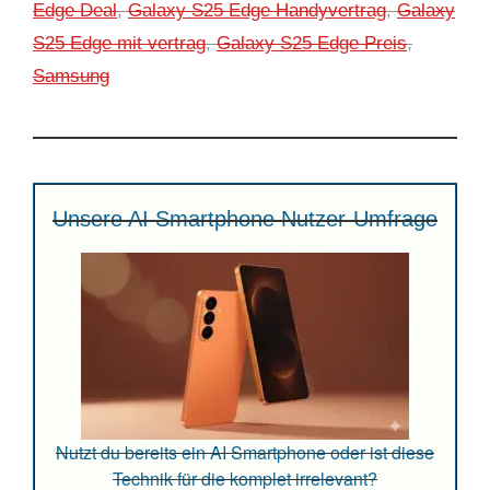
Edge Deal
,
Galaxy S25 Edge Handyvertrag
,
Galaxy
S25 Edge mit vertrag
,
Galaxy S25 Edge Preis
,
Samsung
Unsere AI Smartphone Nutzer-Umfrage
Nutzt du bereits ein AI Smartphone oder ist diese
Technik für die komplet irrelevant?