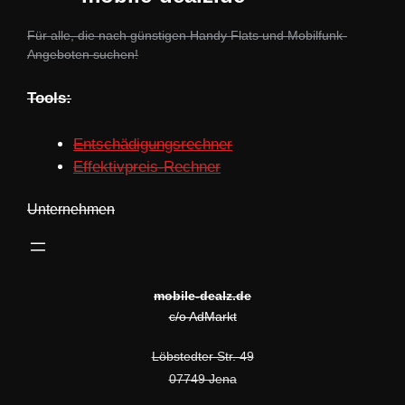
Für alle, die nach günstigen Handy Flats und Mobilfunk-
Angeboten suchen!
Tools:
Entschädigungsrechner
Effektivpreis-Rechner
Unternehmen
mobile-dealz.de
c/o AdMarkt
Löbstedter Str. 49
07749 Jena