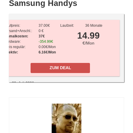
Samsung Handys
Kaufpreis:
37.00€
Laufzeit:
36 Monate
Versand+Anschl.:
0 €
14.99
Einmalkosten:
37€
Hardware:
-354.99€
€/Mon
Preis regulär:
0.00€/Mon
Effektiv:
6.16€/Mon
ZUM DEAL
20. Juli 2026
Kampfpreis! Samsung Galaxy A56
nur noch 14,99 Euro monatlich
Aktuell sinken die Preise für die
neuen Galaxy A56 von
Samsung
bereits deutlich und man finde die Modelle mit solider
Allnet Flat bereits für unter 20 Euro. Blau hat die Geräte aktuell