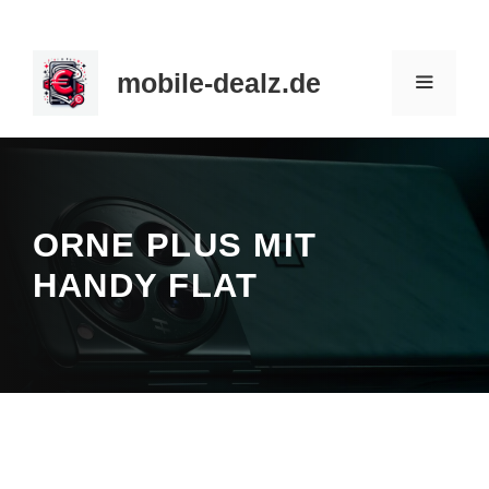
Zum
Inhalt
mobile-dealz.de
springen
MENÜ
ORNE PLUS MIT
HANDY FLAT
News
/
Handy Flat
/
Hersteller
/
Smartphones