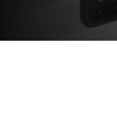
Deals
/
Gewinnspiel
/
Hersteller