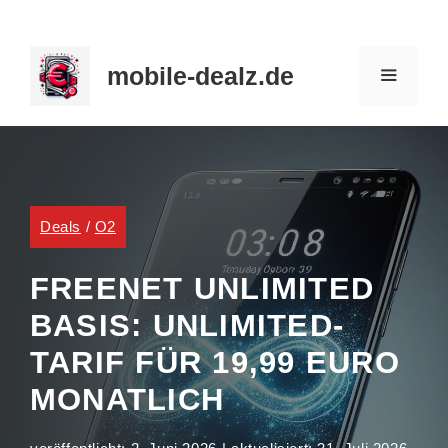
Zum
Inhalt
mobile-dealz.de
springen
MENÜ
Deals
/
O2
FREENET UNLIMITED
BASIS: UNLIMITED-
TARIF FÜR 19,99 EURO
MONATLICH