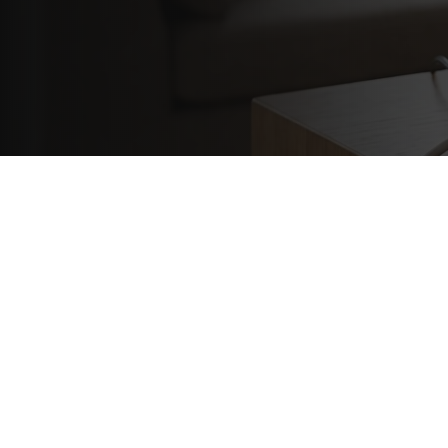
Deals
/
O2