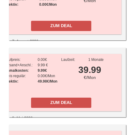
€/Mon
Effektiv:
0.00€/Mon
ZUM DEAL
7. August 2026
O2 Freikarte: rechnerisch gratis Sim
+ 11 GB kostenloses Datenvolumen
Kaufpreis:
0.00€
Laufzeit:
1 Monate
Versand+Anschl.:
9.99 €
39.99
Einmalkosten:
9.99€
Zum Artikel
Preis regulär:
0.00€/Mon
€/Mon
Effektiv:
49.98€/Mon
ZUM DEAL
8. Mai 2026
O2: unbegrenztes Datenvolumen mit