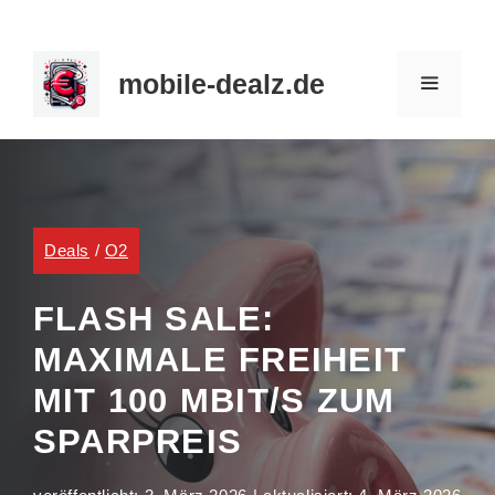
Zum
Inhalt
mobile-dealz.de
springen
MENÜ
Deals
/
O2
FLASH SALE:
MAXIMALE FREIHEIT
MIT 100 MBIT/S ZUM
SPARPREIS