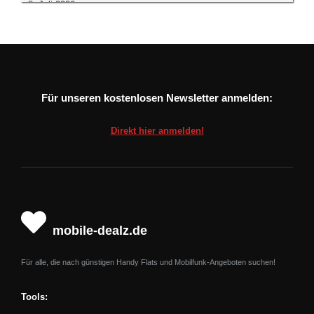
8. Juli 2026
Kidswatch Xplora X6 Play (2025) für
8,99 Euro monatlich mit passender
Sim Karte
Für unseren kostenlosen Newsletter anmelden:
Aktuell hat O2 die Kidswatch Xplora X6Play (2025) in einen
neuen Deal gepackt und bietet sie mit einer 500 MB Flatrate
für
nur 8,99 Euro monatlich
an. Der Kaufpreis beträgt bei
diesem
Direkt hier anmelden!
Deal 1 Euro
.
mobile-dealz.de
Für alle, die nach günstigen Handy Flats und Mobilfunk-Angeboten suchen!
Tools: