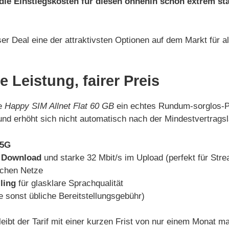
die Einstiegskosten für diesen ohnehin schon extrem st
ser Deal eine der attraktivsten Optionen auf dem Markt für a
ke Leistung, fairer Preis
ie
Happy SIM Allnet Flat 60 GB
ein echtes Rundum-sorglos-Pa
 und erhöht sich nicht automatisch nach der Mindestvertrags
5G
m Download
und starke 32 Mbit/s im Upload (perfekt für Str
schen Netze
ling
für glasklare Sprachqualität
e sonst übliche Bereitstellungsgebühr)
eibt der Tarif mit einer kurzen Frist von nur einem Monat ma