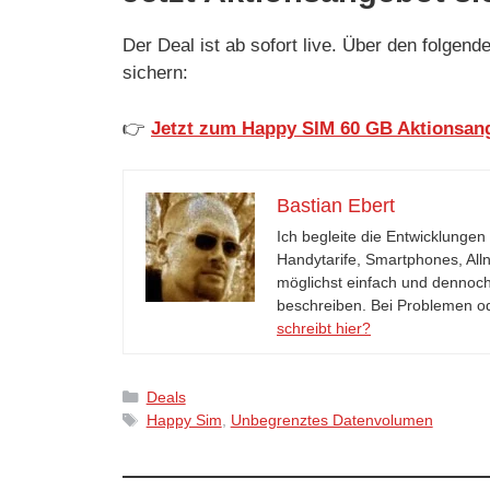
Der Deal ist ab sofort live. Über den folgen
sichern:
👉
Jetzt zum Happy SIM 60 GB Aktionsan
Bastian Ebert
Ich begleite die Entwicklunge
Handytarife, Smartphones, All
möglichst einfach und dennoch
beschreiben. Bei Problemen o
schreibt hier?
Kategorien
Deals
Schlagwörter
Happy Sim
,
Unbegrenztes Datenvolumen