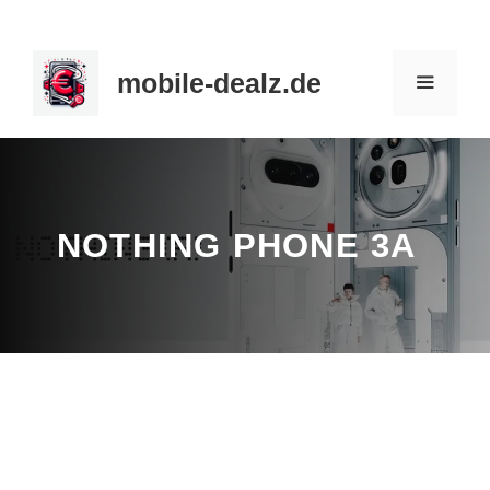
Zum
Inhalt
mobile-dealz.de
springen
MENÜ
NOTHING PHONE 3A
Hersteller