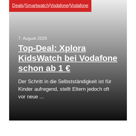
Deals
/
Smartwatch
/
Vodafone
/
Vodafone
7. August 2026
Top-Deal: Xplora
KidsWatch bei Vodafone
schon ab 1 €
Der Schritt in die Selbstständigkeit ist für
Kinder aufregend, stellt Eltern jedoch oft
vor neue ...