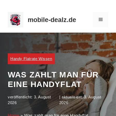
Zum
Inhalt
mobile-dealz.de
springen
MENÜ
Handy Flatrate Wissen
WAS ZAHLT MAN FÜR
EINE HANDYFLAT
veröffentlicht:
3. August
| aktualisiert:
3. August
2026
2026
Home
»
Was zahlt man für eine Handyflat