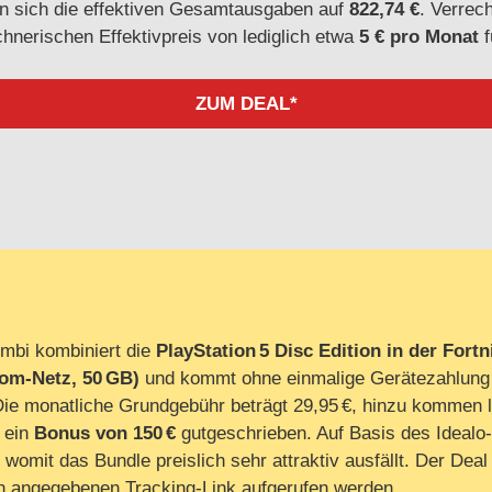
ren sich die effektiven Gesamtausgaben auf
822,74 €
. Verrec
hnerischen Effektivpreis von lediglich etwa
5 € pro Monat
f
ZUM DEAL*
mbi kombiniert die
PlayStation 5 Disc Edition in der Fort
kom‑Netz, 50 GB)
und kommt ohne einmalige Gerätezahlung 
. Die monatliche Grundgebühr beträgt 29,95 €, hinzu kommen l
 ein
Bonus von 150 €
gutgeschrieben. Auf Basis des Idealo‑
, womit das Bundle preislich sehr attraktiv ausfällt. Der Dea
n angegebenen Tracking‑Link aufgerufen werden.