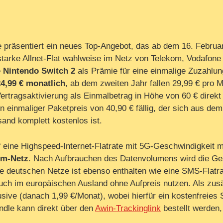
 präsentiert ein neues Top-Angebot, das ab dem 16. Februar
sstarke Allnet-Flat wahlweise im Netz von Telekom, Vodafone
e
Nintendo Switch 2
als Prämie für eine einmalige Zuzahlung
24,99 € monatlich
, ab dem zweiten Jahr fallen 29,99 € pro M
ertragsaktivierung als Einmalbetrag in Höhe von 60 € direk
in einmaliger Paketpreis von 40,90 € fällig, der sich aus 
nd komplett kostenlos ist.
f eine Highspeed-Internet-Flatrate mit 5G-Geschwindigkeit m
om-Netz
. Nach Aufbrauchen des Datenvolumens wird die G
alle deutschen Netze ist ebenso enthalten wie eine SMS-Flatra
uch im europäischen Ausland ohne Aufpreis nutzen. Als zusä
usive (danach 1,99 €/Monat), wobei hierfür ein kostenfreie
ndle kann direkt über den
Awin-Trackinglink
bestellt werden,