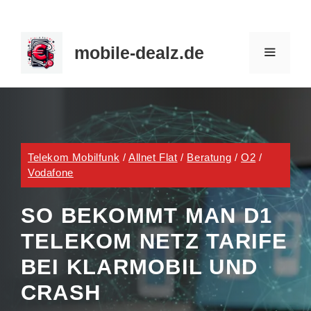
Zum
Inhalt
mobile-dealz.de
springen
MENÜ
Telekom Mobilfunk
/
Allnet Flat
/
Beratung
/
O2
/
Vodafone
SO BEKOMMT MAN D1
TELEKOM NETZ TARIFE
BEI KLARMOBIL UND
CRASH