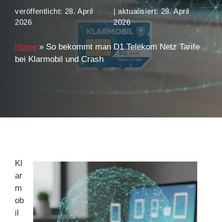
veröffentlicht:
28. April
| aktualisiert:
28. April
2026
2026
Home
»
So bekommt man D1 Telekom Netz Tarife
bei Klarmobil und Crash
Kl
ar
m
ob
il