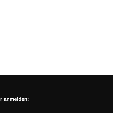
 Handys: die besten Deals
ine absolute Seltenheit auf dem Markt, aber man
er anmelden: