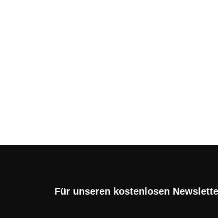
Handyvertrag mit zwei
im Überblick
Handy-Verträge mit zwei Geräten sind ke
findet sie ...
Für unseren kostenlosen Newslett