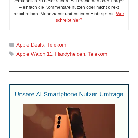
verständlich zu beschreiben. Bei Problemen oder Fragen
– einfach die Kommentare nutzen oder micht direkt
anschreiben. Mehr zu mir und meinem Hintergrund:
Wer
schreibt hier?
Kategorien
Apple Deals
,
Telekom
Schlagwörter
Apple Watch 11
,
Handyhelden
,
Telekom
Unsere AI Smartphone Nutzer-Umfrage