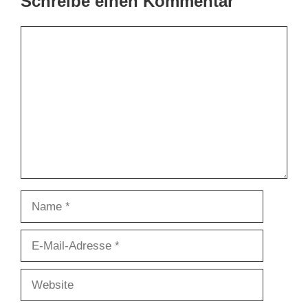
Schreibe einen Kommentar
Kommentar
Name
E-
Mail-
Adresse
Website