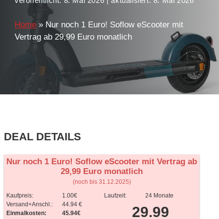
veröffentlicht:
8. Mai 2026
| aktualisiert:
8. Mai 2026
Home
»
Nur noch 1 Euro! Soflow eScooter mit
Vertrag ab 29,99 Euro monatlich
DEAL DETAILS
Nur noch 1 Euro! Soflow eScooter mit Vertrag ab
29,99 Euro monatlich
(noch bis 31.12.2025)
Kaufpreis:
1.00€
Laufzeit:
24 Monate
Versand+Anschl.:
44.94 €
29.99
Einmalkosten:
45.94€