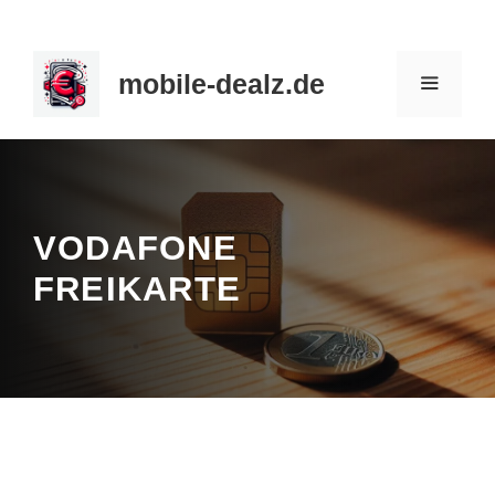
Zum
Inhalt
mobile-dealz.de
springen
MENÜ
VODAFONE
FREIKARTE
Prepaid
/
Vodafone
/
Vodafone