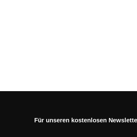
Nintendo Switch 2 mit 
Deals und Angebote
Die Nintendo Switch 2 sorgt schon jetzt
Viele Anbieter kombinieren ...
Für unseren kostenlosen Newslett