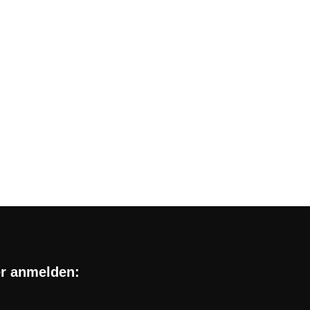
Handyvertrag: aktuelle
 für große Aufmerksamkeit unter Gaming-Fans.
er anmelden: