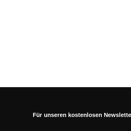
Samsung Galaxy A16: 
Angebot mit Handyver
Das Samsung Galaxy A16 ist das Einstei
richtet sich vor ...
Für unseren kostenlosen Newslett