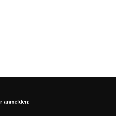
die besten Aktionen und
trag
ger-Modell bei Samsung für Deutschland und
er anmelden: