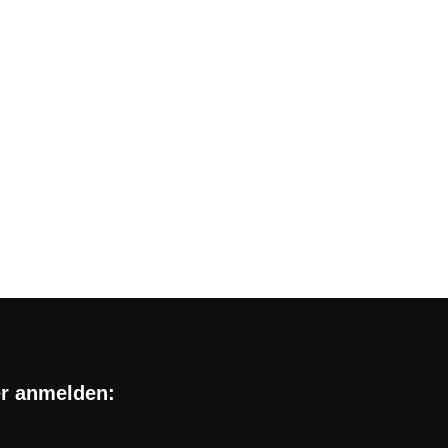
im Telekom-Netz: Kaufland
hnerisch gratis sichern!
und günstigen Handytarif im besten Netz ist,
er anmelden: