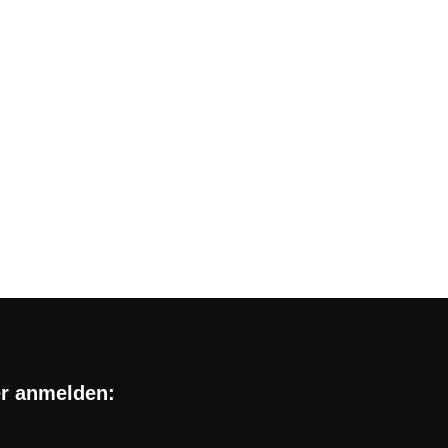
 Aktionen im Telekom Netz
eits seit mehreren Jahren auf dem Markt, für
er anmelden: