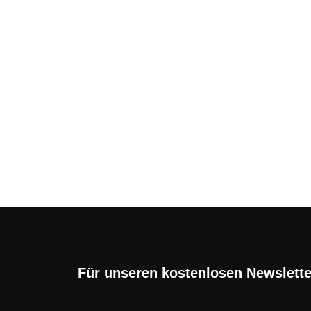
28. Mai 2026
HIGH Mobile Deals und
Die Mobilfunk-Marke HIGH Mobile ist ber
viele Verbraucher ...
Für unseren kostenlosen Newslett